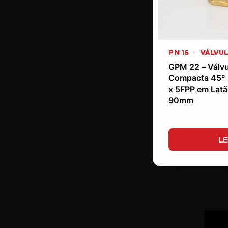
PN 16
VÁLVUL
GPM 22 – Válvu
Compacta 45º 
x 5FPP em Latã
90mm
LE