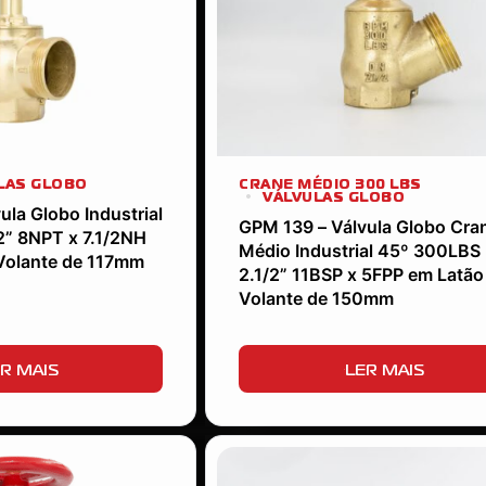
LAS GLOBO
CRANE MÉDIO 300 LBS
VÁLVULAS GLOBO
ula Globo Industrial
GPM 139 – Válvula Globo Cra
2” 8NPT x 7.1/2NH
Médio Industrial 45º 300LBS
Volante de 117mm
2.1/2” 11BSP x 5FPP em Latã
Volante de 150mm
R MAIS
LER MAIS