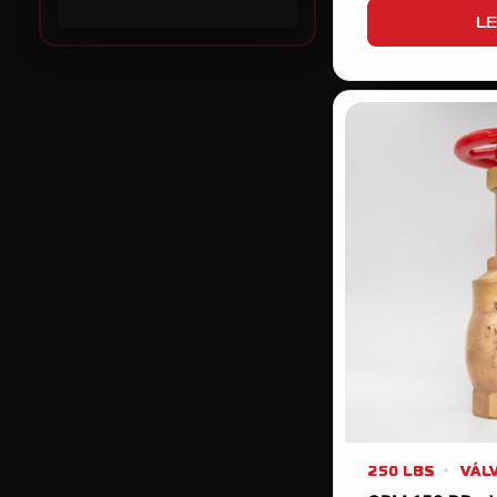
LE
250 LBS
VÁL