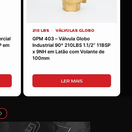
210 LBS
VÁLVULAS GLOBO
rcial
GPM 403 – Válvula Globo
P em
Industrial 90º 210LBS 1.1/2” 11BSP
x 9NH em Latão com Volante de
100mm
LER MAIS