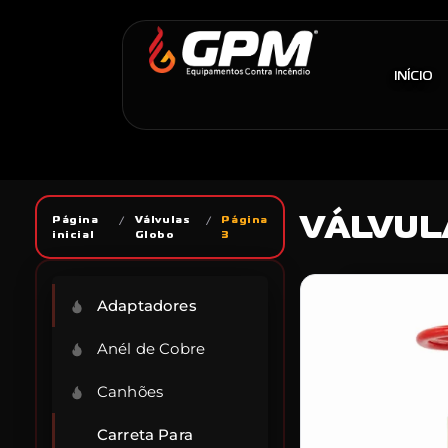
INÍCIO
VÁLVUL
Página
/
Válvulas
/
Página
inicial
Globo
3
Adaptadores
Anél de Cobre
Canhões
Carreta Para