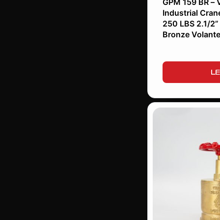
GPM 159 BR – V
Industrial Cran
250 LBS 2.1/2”
Bronze Volan
LE