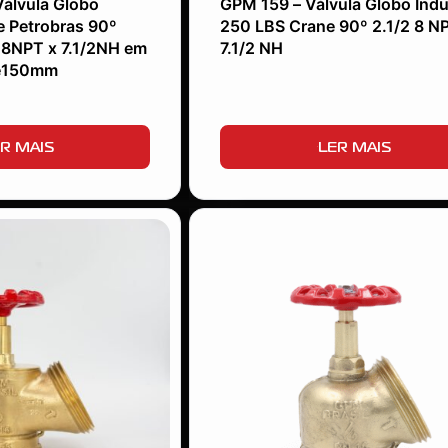
álvula Globo
GPM 159 – Válvula Globo Indu
e Petrobras 90º
250 LBS Crane 90º 2.1/2 8 N
 8NPT x 7.1/2NH em
7.1/2 NH
te150mm
R MAIS
LER MAIS