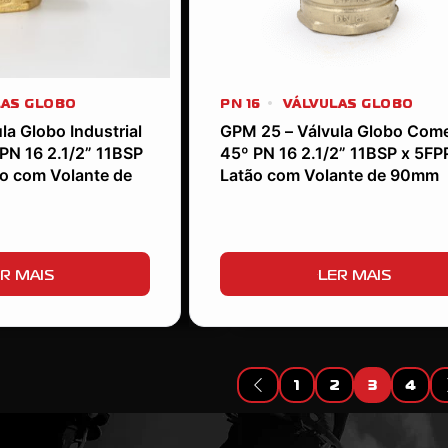
AS GLOBO
PN 16
VÁLVULAS GLOBO
la Globo Industrial
GPM 25 – Válvula Globo Come
PN 16 2.1/2” 11BSP
45º PN 16 2.1/2” 11BSP x 5FP
o com Volante de
Latão com Volante de 90mm
R MAIS
LER MAIS
1
2
3
4