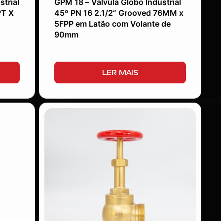
strial
GPM 18 – Válvula Globo Industrial
PT X
45º PN 16 2.1/2” Grooved 76MM x
5FPP em Latão com Volante de
90mm
LER MAIS