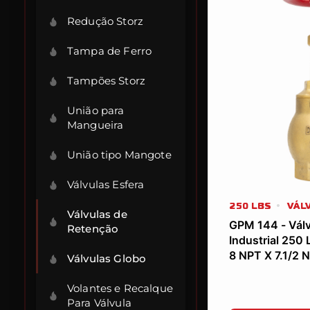
Redução Storz
Tampa de Ferro
Tampões Storz
União para
Mangueira
União tipo Mangote
Válvulas Esfera
250 LBS
VÁL
Válvulas de
GPM 144 - Válv
Retenção
Industrial 250
8 NPT X 7.1/2 
Válvulas Globo
Volantes e Recalque
Para Válvula