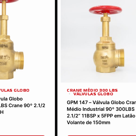
VULAS GLOBO
CRANE MÉDIO 300 LBS
VÁLVULAS GLOBO
ula Globo
GPM 147 – Válvula Globo Cra
 LBS Crane 90º 2.1/2
Médio Industrial 90º 300LBS
NH
2.1/2” 11BSP x 5FPP em Latã
Volante de 150mm