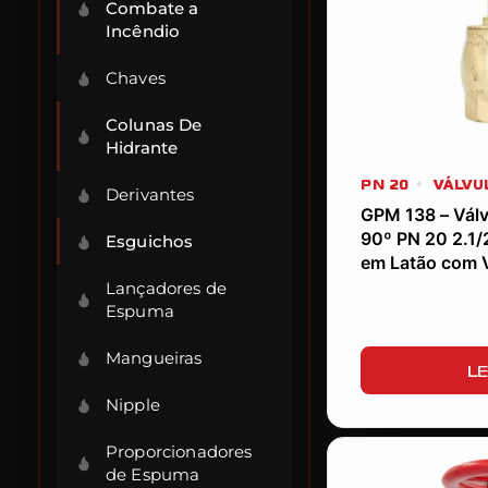
Combate a
Incêndio
Chaves
Colunas De
Hidrante
PN 20
VÁLVU
Derivantes
GPM 138 – Válv
90º PN 20 2.1/
Esguichos
em Latão com 
Lançadores de
Espuma
Mangueiras
LE
Nipple
Proporcionadores
de Espuma