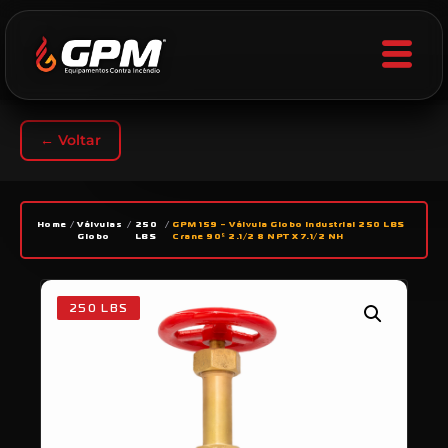
← Voltar
Home
/
Válvulas
/
250
/
GPM 159 – Válvula Globo Industrial 250 LBS
Globo
LBS
Crane 90º 2.1/2 8 NPT X 7.1/2 NH
250 LBS