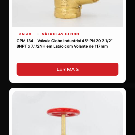
PN 20
VÁLVULAS GLOBO
GPM 134 – Válvula Globo Industrial 45º PN 20 2.1/2”
8NPT x 7.1/2NH em Latão com Volante de 117mm
LER MAIS