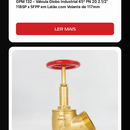
GPM 132 – Válvula Globo Industrial 45º PN 20 2.1/2”
11BSP x 5FPP em Latão com Volante de 117mm
LER MAIS