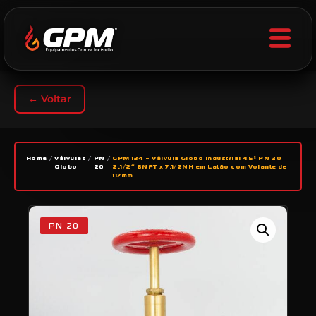
← Voltar
Home
/
Válvulas
/
PN
/
GPM 134 – Válvula Globo Industrial 45º PN 20
Globo
20
2.1/2” 8NPT x 7.1/2NH em Latão com Volante de
117mm
PN 20