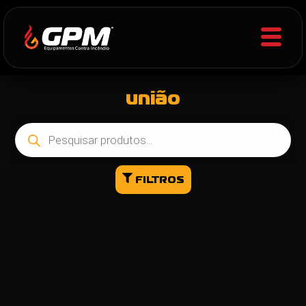
união
FILTROS