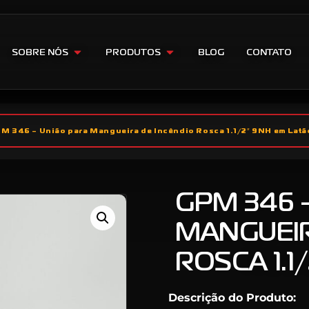
SOBRE NÓS
PRODUTOS
BLOG
CONTATO
M 346 – União para Mangueira de Incêndio Rosca 1.1/2″ 9NH em Latã
GPM 346 
MANGUEIR
ROSCA 1.1
Descrição do Produto: