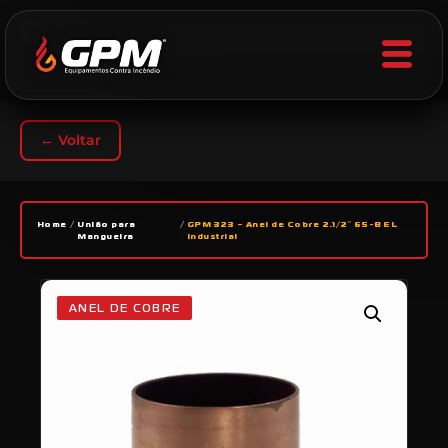
← Voltar
Home
/
União para
/
GPM 323 – Anel de Cobre 2.1/2″ 65-B EL
Mangueira
Industrial
ANEL DE COBRE