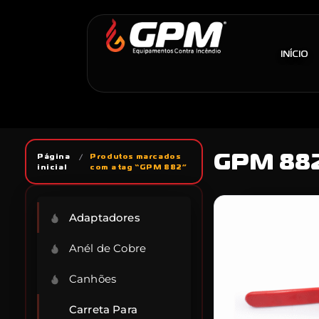
INÍCIO
GPM 88
Página
/
Produtos marcados
inicial
com a tag “GPM 882”
Adaptadores
Anél de Cobre
Canhões
Carreta Para