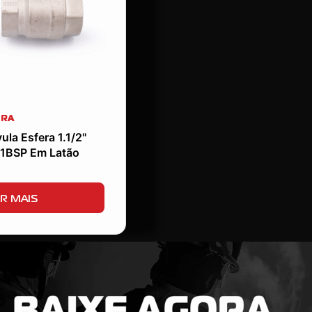
ERA
la Esfera 1.1/2''
11BSP Em Latão
R MAIS