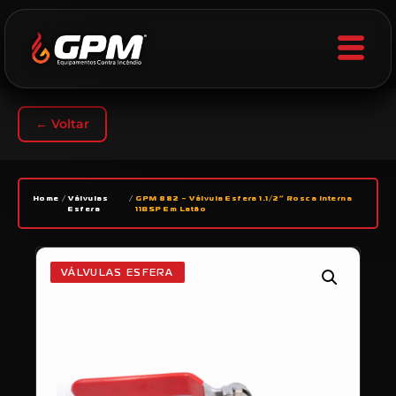
← Voltar
Home
/
Válvulas
/
GPM 882 – Válvula Esfera 1.1/2” Rosca Interna
Esfera
11BSP Em Latão
VÁLVULAS ESFERA