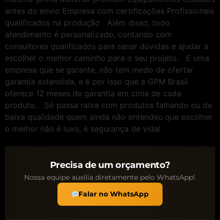
antes do envio Empresa com certificações Profissionais
qualificados na produção Além disso, todo
atendimento é personalizado, contando com
consultores qualificados para sanar dúvidas e ajudar a
escolher o melhor caminho para o seu projeto. E uma
empresa que se garante, não tem medo de ofertar
garantia estendida, e é por isso que a GPM Brasil
oferece 12 meses de garantia em cima de cada
produto. Só passa raiva com produtos falhando ou de
baixa qualidade quem ainda não entendeu que escolher
o melhor não é luxo, é segurança de vida!
Precisa de um orçamento?
Nossa equipe auxilia diretamente pelo WhatsApp!.
Falar no WhatsApp