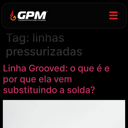
Tag:
linhas
pressurizadas
Linha Grooved: o que é e
por que ela vem
substituindo a solda?