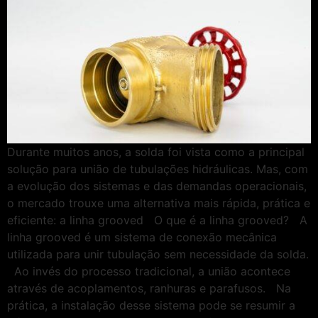
Durante muitos anos, a solda foi vista como a principal
solução para união de tubulações hidráulicas. Mas, com
a evolução dos sistemas e das demandas operacionais,
o mercado trouxe uma alternativa mais rápida, prática e
eficiente: a linha grooved O que é a linha grooved? A
linha grooved é um sistema de conexão mecânica
utilizada para unir tubulação sem necessidade da solda.
Ao invés do processo tradicional, a união acontece
através de acoplamentos, ranhuras e parafusos. Na
prática, a instalação desse sistema pode se resumir a