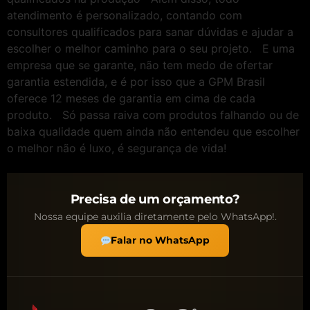
atendimento é personalizado, contando com
consultores qualificados para sanar dúvidas e ajudar a
escolher o melhor caminho para o seu projeto. E uma
empresa que se garante, não tem medo de ofertar
garantia estendida, e é por isso que a GPM Brasil
oferece 12 meses de garantia em cima de cada
produto. Só passa raiva com produtos falhando ou de
baixa qualidade quem ainda não entendeu que escolher
o melhor não é luxo, é segurança de vida!
Precisa de um orçamento?
Nossa equipe auxilia diretamente pelo WhatsApp!.
Falar no WhatsApp