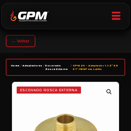
← Voltar
Home
/
Adaptadores
/
Escovado
/
GPM 24 – Adaptador 1.1/2” ER
Rosca Externa
X 1” 11BSP em Latão
ESCOVADO ROSCA EXTERNA