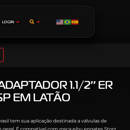
LOGIN
ADAPTADOR 1.1/2″ ER
1BSP EM LATÃO
asil tem sua aplicação destinada a válvulas de
 geral. É compatível com rosca e/ou engates Storz.