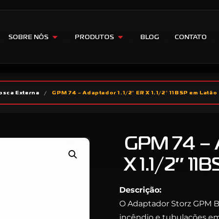
SOBRE NÓS
PRODUTOS
BLOG
CONTATO
osca Externa
/
GPM 74 – Adaptador 1.1/2″ ER X 1.1/2″ 11BSP em Latão
GPM 74 – 
X 1.1/2″ 1
Descrição:
O Adaptador Storz GPM Br
incêndio e tubulações em