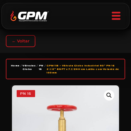
← Voltar
Home
/
Válvulas
/
PN
/
GPM 118 – Válvula Globo Industrial 90º PN 16
Globo
16
2.1/2” 8NPT x 7.1/2NH em Latão com Volante de
100mm
PN 16