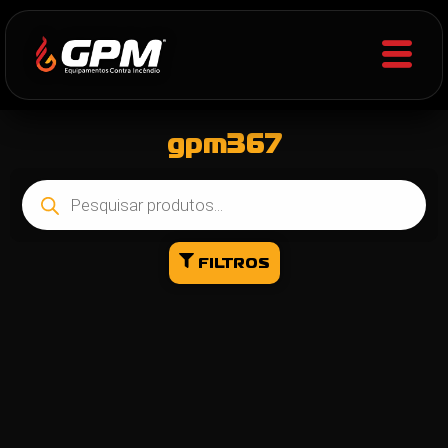
gpm367
FILTROS