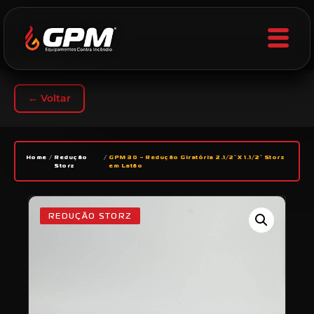
← Voltar
Home
/
Redução
/
GPM 30 – Redução Giratória 2.1/2″ X 1.1/2″ Storz
Storz
em Latão
REDUÇÃO STORZ