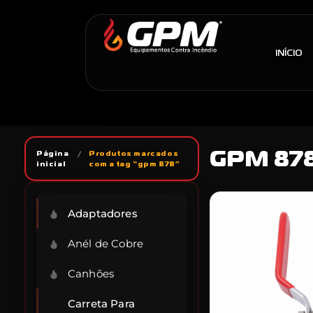
INÍCIO
GPM 87
Página
/
Produtos marcados
inicial
com a tag “gpm 878”
Adaptadores
Anél de Cobre
Canhões
Carreta Para