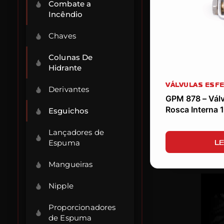
Combate a
Incêndio
Chaves
Colunas De
Hidrante
VÁLVULAS ESF
Derivantes
GPM 878 – Válv
Rosca Interna 
Esguichos
Lançadores de
LE
Espuma
Mangueiras
Nipple
Proporcionadores
de Espuma