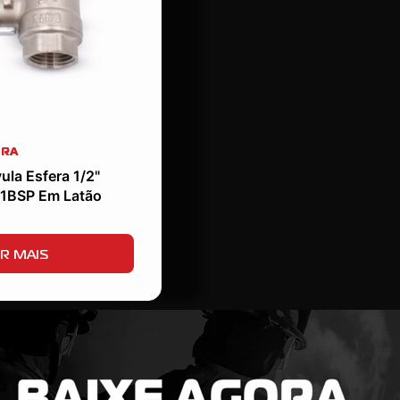
ERA
ula Esfera 1/2"
11BSP Em Latão
R MAIS