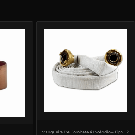
Mangueira De Combate á Incêndio – Tipo 02