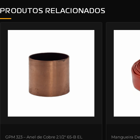
PRODUTOS RELACIONADOS
GPM 323 – Anel de Cobre 2.1/2″ 65-B EL
Mangueira De