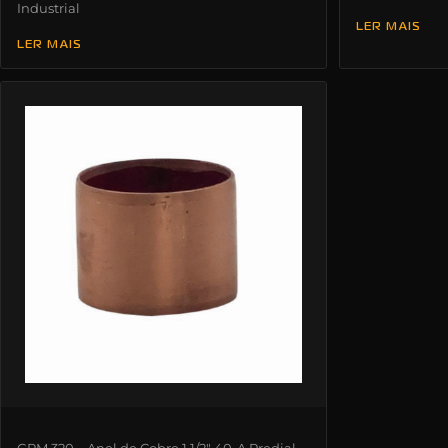
Industrial
LER MAIS
LER MAIS
GPM 320 – Anel de Cobre 1.1/2″ 40-A Predial