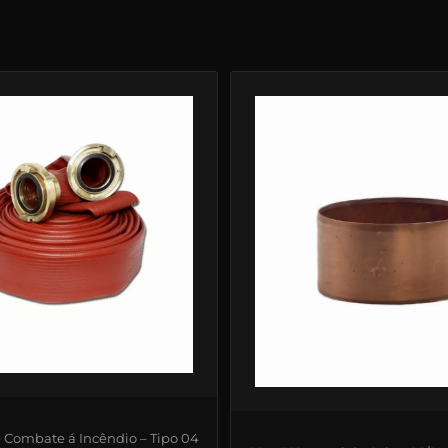
 Combate á Incêndio – Tipo 04