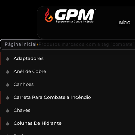
INÍCIO
Página inicial
/
Produtos marcados com a tag “combate”
Adaptadores
Anél de Cobre
Canhões
Carreta Para Combate a Incêndio
Chaves
Colunas De Hidrante