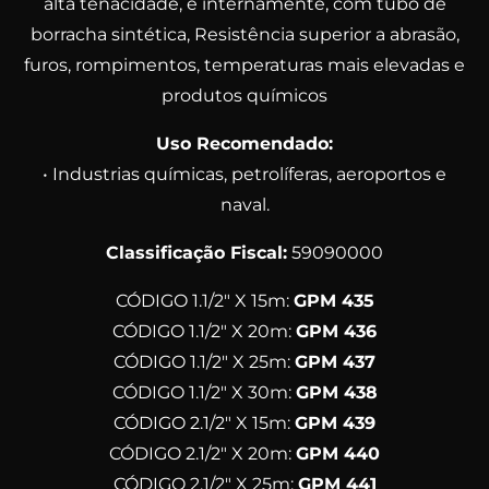
alta tenacidade, e internamente, com tubo de
borracha sintética, Resistência superior a abrasão,
furos, rompimentos, temperaturas mais elevadas e
produtos químicos
Uso Recomendado:
• Industrias químicas, petrolíferas, aeroportos e
naval.
Classificação Fiscal:
59090000
CÓDIGO 1.1/2″ X 15m:
GPM 435
CÓDIGO 1.1/2″ X 20m:
GPM 436
CÓDIGO 1.1/2″ X 25m:
GPM 437
CÓDIGO 1.1/2″ X 30m:
GPM 438
CÓDIGO 2.1/2″ X 15m:
GPM 439
CÓDIGO 2.1/2″ X 20m:
GPM 440
CÓDIGO 2.1/2″ X 25m:
GPM 441