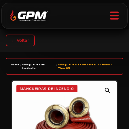
← Voltar
Home
/
Mangueiras de
/
Mangueira De Combate á Incêndio –
Incêndio
Tipo 05
MANGUEIRAS DE INCÊNDIO