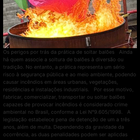
Os perigos por trás da prática de soltar balões Ainda
há quem associe a soltura de balões à diversão ou
tradição. No entanto, a prática representa um sério
risco à segurança pública e ao meio ambiente, podendo
causar incêndios em áreas urbanas, vegetações,
residências e instalações industriais. Por esse motivo,
fabricar, comercializar, transportar ou soltar balões
capazes de provocar incêndios é considerado crime
ambiental no Brasil, conforme a Lei N°9.605/1998. A
legislação estabelece pena de detenção de um a três
anos, além de multa. Dependendo da gravidade da
ocorrência, as duas penalidades podem ser aplicdas