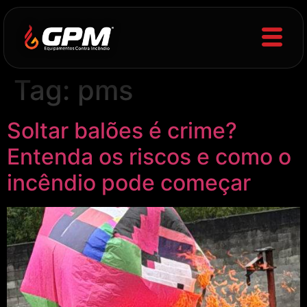
Tag:
pms
Soltar balões é crime?
Entenda os riscos e como o
incêndio pode começar