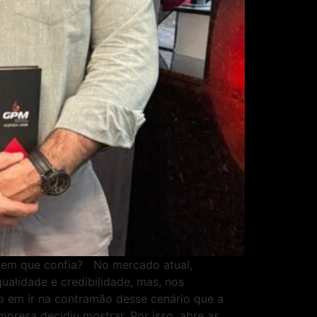
s em que confia? No mercado atual,
alidade e credibilidade, mas, nos
do em ir na contramão desse cenário que a
presa decidiu mostrar. Por isso, abre as