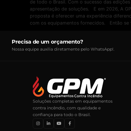
de todo o Brasil. Com o sucesso das edições 
apresentação de soluções. E em 2026, A GPM
proposta é oferecer uma experiência diferenc
com os equipamentos fornecidos. Então se v
Precisa de um orçamento?
Nossa equipe auxilia diretamente pelo WhatsApp!.
Soluções completas em equipamentos
contra incêndio, com qualidade e
confiança para todo o Brasil.