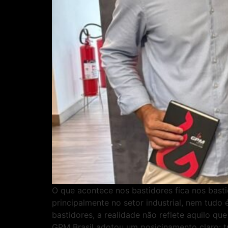
O que acontece nos bastidores fica nos bas
principalmente no setor industrial, nem tud
bastidores, a realidade não reflete aquilo q
GPM Brasil adotou um posicinamento claro: tr