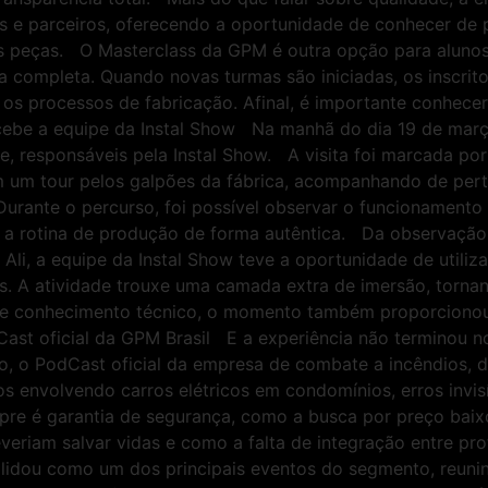
dos e parceiros, oferecendo a oportunidade de conhecer de
das peças. O Masterclass da GPM é outra opção para aluno
 completa. Quando novas turmas são iniciadas, os inscrit
os processos de fabricação. Afinal, é importante conhecer
ebe a equipe da Instal Show Na manhã do dia 19 de março
ife, responsáveis pela Instal Show. A visita foi marcada p
am um tour pelos galpões da fábrica, acompanhando de per
 Durante o percurso, foi possível observar o funcionament
ar a rotina de produção de forma autêntica. Da observaç
s. Ali, a equipe da Instal Show teve a oportunidade de utili
 A atividade trouxe uma camada extra de imersão, tornand
 conhecimento técnico, o momento também proporcionou l
ast oficial da GPM Brasil E a experiência não terminou 
, o PodCast oficial da empresa de combate a incêndios, d
 envolvendo carros elétricos em condomínios, erros invis
pre é garantia de segurança, como a busca por preço baix
eriam salvar vidas e como a falta de integração entre pro
idou como um dos principais eventos do segmento, reunindo