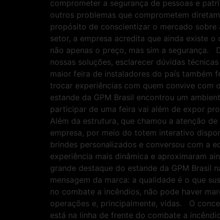
comprometer a segurança de pessoas e patri
outros problemas que comprometem diretame
propósito de conscientizar o mercado sobre
setor, a empresa acredita que ainda existe o
não apenas o preço, mas sim a segurança. Du
nossas soluções, esclarecer dúvidas técnicas
maior feira de instaladores do país também f
trocar experiências com quem convive com o
estande da GPM Brasil encontrou um ambiente 
participar de uma feira vai além de expor pr
Além da estrutura, que chamou a atenção de 
empresa, por meio do totem interativo dis
brindes personalizados e conversou com a e
experiência mais dinâmica e aproximaram ai
grande destaque do estande da GPM Brasil na
mensagem da marca: a qualidade é o que sust
no combate a incêndios, não pode haver mar
operações e, principalmente, vidas. O conc
está na linha de frente do combate a incênd