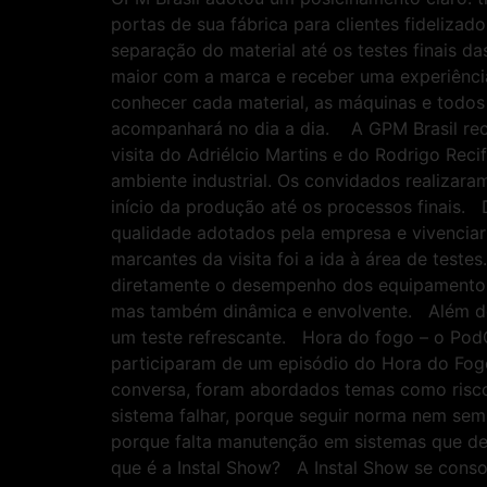
portas de sua fábrica para clientes fideliza
separação do material até os testes finais 
maior com a marca e receber uma experiência
conhecer cada material, as máquinas e todos 
acompanhará no dia a dia. A GPM Brasil rec
visita do Adriélcio Martins e do Rodrigo Rec
ambiente industrial. Os convidados realizar
início da produção até os processos finais.
qualidade adotados pela empresa e vivenci
marcantes da visita foi a ida à área de teste
diretamente o desempenho dos equipamentos.
mas também dinâmica e envolvente. Além de
um teste refrescante. Hora do fogo – o PodC
participaram de um episódio do Hora do Fogo
conversa, foram abordados temas como riscos
sistema falhar, porque seguir norma nem sem
porque falta manutenção em sistemas que dev
que é a Instal Show? A Instal Show se consol