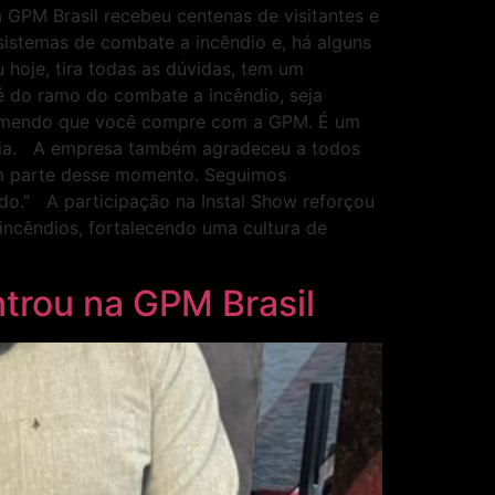
 GPM Brasil recebeu centenas de visitantes e
sistemas de combate a incêndio e, há alguns
hoje, tira todas as dúvidas, tem um
 é do ramo do combate a incêndio, seja
recomendo que você compre com a GPM. É um
aria. A empresa também agradeceu a todos
am parte desse momento. Seguimos
o.” A participação na Instal Show reforçou
ncêndios, fortalecendo uma cultura de
ntrou na GPM Brasil