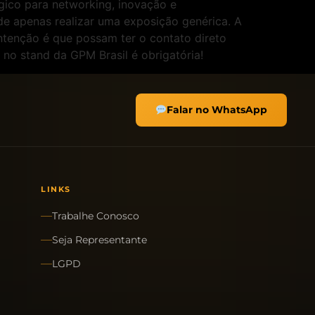
égico para networking, inovação e
e apenas realizar uma exposição genérica. A
ntenção é que possam ter o contato direto
da no stand da GPM Brasil é obrigatória!
Falar no WhatsApp
LINKS
Trabalhe Conosco
Seja Representante
LGPD