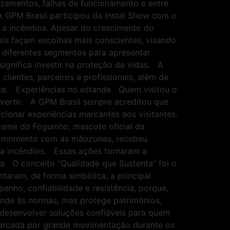
zamentos, falhas de funcionamento e entre
GPM Brasil participou da Instal Show com o
 a incêndios. Apesar do crescimento do
nais façam escolhas mais conscientes, visando
 diferentes segmentos para apresentar
ignifica investir na proteção de vidas. A
lientes, parceiros e profissionais, além de
nte. Experiências no estande Quem visitou o
ivertir. A GPM Brasil sempre acreditou que
cionar experiências marcantes aos visitantes.
game do Foguinho, mascote oficial da
 o momento com as mãozonas, recebeu
 a incêndios. Essas ações tornaram a
a O conceito “Qualidade que Sustenta” foi o
taram, de forma simbólica, a principal
ho, confiabilidade e resistência, porque,
nde às normas, mas protege patrimônios,
desenvolver soluções confiáveis para quem
 marcada por grande movimentação durante os