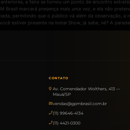
anteriores, a feira se tornou um ponto de encontro estrat
 Brasil marcará presença mais uma vez, e ela não pretend
iada, permitindo que o público vá além da observação, a i
ocê estiver presente na Instal Show, já sabe, né? A para
CONTATO
Av. Comendador Wolthers, 413 —
Mauá/SP
vendas@gpmbrasil.com.br
(11) 99646-4134
(11) 4421-0300