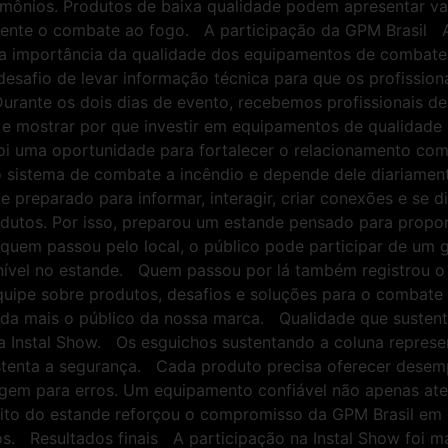
mônios. Produtos de baixa qualidade podem apresentar va
nte o combate ao fogo. A participação da GPM Brasil A 
 a importância da qualidade dos equipamentos de combate
 desafio de levar informação técnica para que os profissio
rante os dois dias de evento, recebemos profissionais de
 e mostrar por que investir em equipamentos de qualidade s
oi uma oportunidade para fortalecer o relacionamento com c
 sistema de combate a incêndio e depende dele diariame
preparado para informar, interagir, criar conexões e se d
odutos. Por isso, preparou um estande pensado para propor
quem passou pelo local, o público pode participar de um 
ponível no estande. Quem passou por lá também registrou
quipe sobre produtos, desafios e soluções para o combate
nda mais o público da nossa marca. Qualidade que sustent
 Instal Show. Os esguichos sustentando a coluna represen
enta a segurança. Cada produto precisa oferecer desempen
gem para erros. Um equipamento confiável não apenas ate
eito do estande reforçou o compromisso da GPM Brasil em 
ios. Resultados finais A participação na Instal Show foi