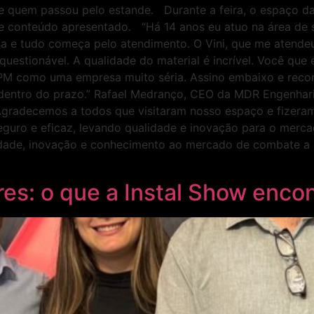
e quem passou pelo estande. Durante a feira, o espaço da
o e conteúdo apresentado. “Há 14 anos eu atuo na área de 
 e tudo começa pelo atendimento. O Vini, que me atendeu 
uestionável. A qualidade do material é incrível. Você que
a a GPM como uma empresa muito séria. Assino embaixo e 
e dentro do prazo.” Rafael Medranço, CEO da MDR Engenh
 “Agradecemos a todos que visitaram nosso espaço e fizer
uro e eficaz, levando qualidade e inovação para o mercad
dade, inovação e conhecimento ao mercado de combate a i
 setor.
es: o que a Instal Show enco