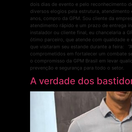
dois dias de evento e pelo reconhecimento d
diversos elogios pela estrutura, atendiment
anos, compro da GPM. Sou cliente da empresa
atendimento rápido e um prazo de entrega inq
instalador ou cliente final, eu chancelari
ótimo parceiro, que atende com qualidade 
que visitaram seu estande durante a feira:
comprometidos em fortalecer um combate seg
o compromisso da GPM Brasil em levar quali
prevenção e segurança para todo o
A verdade dos bastidor