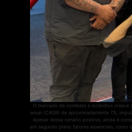
O mercado de combate a incêndios cresce a
anual (CAGR) de aproximadamente 7%, impulsi
Apesar desse cenário positivo, ainda é com
em segundo plano fatores essenciais, como 