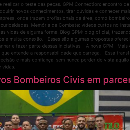
 e realizar o teste das peças. GPM Connection: encontro d
 adquirir novos conhecimentos, tirar dúvidas e conhecer ma
mpresa, onde trazem profissionais da área, como bombeiros
curiosidades. Memória de Combate: vídeos curtos no Insta
s vidas de alguma forma. Blog GPM: blog oficial, trazendo
nos e muita conexão. Esses são algumas propostas ofereci
panhar e fazer parte dessas iniciativas. A nova GPM Mai
 que entende a responsabilidade que carrega. Essa trans
recisão e mais confiança, sem nunca perder de vista aquil
 vidas.
os Bombeiros Civis em parcer