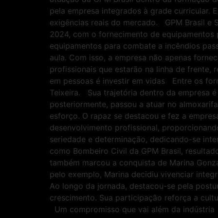
pela empresa integrados à grade curricular. 
exigências reais do mercado. GPM Brasil e St
2024, com o fornecimento de equipamentos pa
equipamentos para combate a incêndios passo
aula. Com isso, a empresa não apenas fornec
profissionais que estarão na linha de frent
em pessoas é investir em vidas Entre os for
Teixeira. Sua trajetória dentro da empresa é
posteriormente, passou a atuar no almoxari
esforço. O rapaz se destacou e fez a empresa
desenvolvimento profissional, proporcionand
seriedade e determinação, dedicando-se inte
como Bombeiro Civil da GPM Brasil, resultado
também marcou a conquista de Marina Gonzal
pelo exemplo, Marina decidiu vivenciar int
Ao longo da jornada, destacou-se pela post
crescimento. Sua participação reforça a cul
Um compromisso que vai além da indústria A