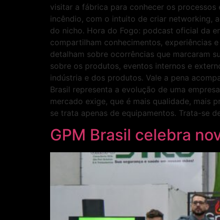
visitar a fábrica para conhecer os processos
incêndio, com o intuito de criar networking,
do nicho. Hora do Fogo: podcast oficial da e
compartilham conhecimentos, experiências e 
detalham sobre ocorrências que marcaram sua
sobre os produtos, eventos internos e exter
indústria e dos produtos. Vale a pena acom
Brasil representa a evolução de uma empresa
mercado exige, que é mais qualidade, mais p
se trata apenas de equipamentos. Trata-se de
GPM Brasil celebra nov