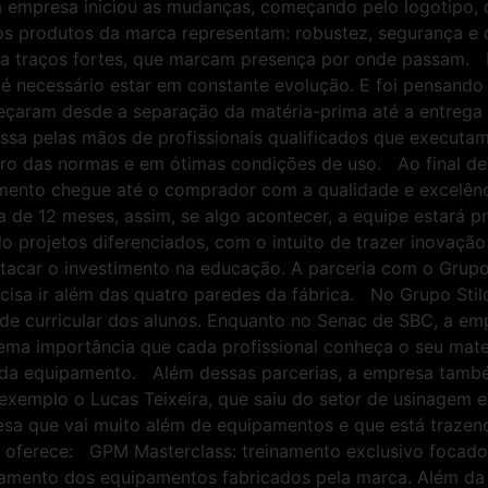
 a empresa iniciou as mudanças, começando pelo logotipo,
s produtos da marca representam: robustez, segurança e c
 a traços fortes, que marcam presença por onde passam
o é necessário estar em constante evolução. E foi pensando
çaram desde a separação da matéria-prima até a entrega 
sa pelas mãos de profissionais qualificados que executam
tro das normas e em ótimas condições de uso. Ao final d
ipamento chegue até o comprador com a qualidade e excelê
de 12 meses, assim, se algo acontecer, a equipe estará pr
projetos diferenciados, com o intuito de trazer inovação
stacar o investimento na educação. A parceria com o Grup
sa ir além das quatro paredes da fábrica. No Grupo Stilo
rade curricular dos alunos. Enquanto no Senac de SBC, a e
rema importância que cada profissional conheça o seu mater
cada equipamento. Além dessas parcerias, a empresa també
exemplo o Lucas Teixeira, que saiu do setor de usinagem 
 que vai muito além de equipamentos e que está trazen
 oferece: GPM Masterclass: treinamento exclusivo focado
amento dos equipamentos fabricados pela marca. Além da 