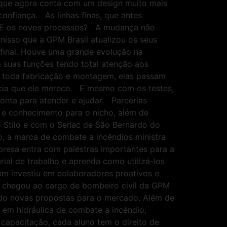
 que agora conta com um design muito mais
onfiança. As linhas finas, que antes
. E os novos processos? A mudança não
 nisso que a GPM Brasil atualizou os seus
final. Houve uma grande evolução na
 suas funções tendo total atenção aos
e toda fabricação e montagem, elas passam
ncia que ele merece. E mesmo com os testes,
onta para atender e ajudar. Parcerias
 e conhecimento para o nicho, além de
o Stilo e com o Senac de São Bernardo do
, a marca de combate a incêndios ministra
mpresa entra com palestras importantes para a
ial de trabalho e aprenda como utilizá-los
m investiu em colaboradores proativos e
e chegou ao cargo de bombeiro civil da GPM
do novas propostas para o mercado. Além de
 em hidráulica de combate a incêndio,
capacitação, cada aluno tem o direito de