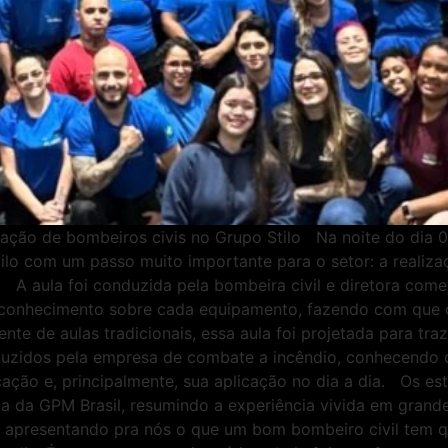
ação de bombeiros civis no Grupo Stilo Na noite do dia 0
lo com um passo muito importante para o setor: a realizaç
l. A aula foi conduzida pela bombeira civil e diretora come
e conhecimento sobre cada equipamento, fazendo com que 
nte de aulas tradicionais, essa aula foi projetada para tra
duzidos pela empresa de combate a incêndio, conhecendo 
icação e, principalmente, sua aplicação no dia a dia. Os e
 da GPM Brasil, resumindo a experiência vivida em grand
apresentando pra nós o que um bom bombeiro civil tem que 