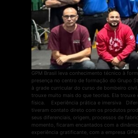
GPM Brasil leva conhecimento técnico à form
presença no centro de formação do Grupo Sti
à grade curricular do curso de bombeiro civi
trouxe muito mais do que teorias. Ela troux
física. Experiência prática e imersiva Difere
tiveram contato direto com os produtos pro
seus diferenciais, origem, processos de fabr
momento, ficaram encantados com a dinâmica
experiência gratificante, com a empresa GPM 