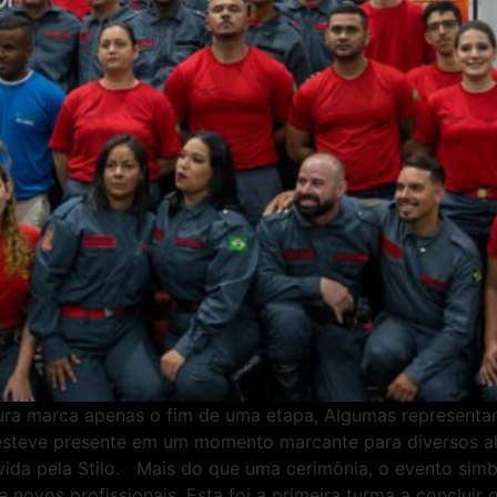
marca apenas o fim de uma etapa, Algumas representam o
 esteve presente em um momento marcante para diversos a
da pela Stilo. Mais do que uma cerimônia, o evento simb
novos profissionais. Esta foi a primeira turma a concluir