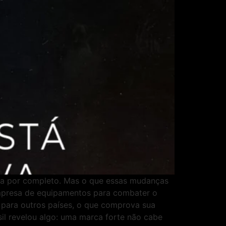
rca por completo. Mas o que essas mudanças
presa de equipamentos para combater o
 para outros países, o que comprova sua
l revelou algo: uma marca forte não cabe