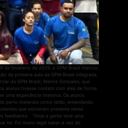
9 de fevereiro de 2026, a GPM Brasil marcou
ão da primeira aula da GPM Brasil integrada
rcial da GPM Brasil, Marina Gonzales, que
os alunos tivesse contato com eles de forma
zer uma experiência imersiva. Os alunos
de perto materiais como latão, entendendo
studantes que estiveram presente nesse
es feedbacks: “Hoje a gente teve uma
ter. Foi muito legal saber a raiz do