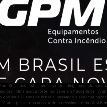
 Gpm Brasil deu o start em seu rebranding, inovando a ma
cêndios? Uma marca forte não cabe em traços finos A em
o dos seus 21 anos de história, passando a exportar peças
. Com o passar dos anos, todo o crescimento da GPM Brasi