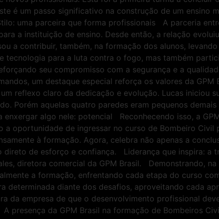
Este é um passo significativo na construção de um ensino m
ilo: uma parceira que forma profissionais A parceria entre
ra a instituição de ensino. Desde então, a relação evolu
u a contribuir, também, na formação dos alunos, levando 
e tecnologia para a luta contra o fogo, mas também parti
e, reforçando seu compromisso com a segurança e a qualida
mandos, um destaque especial reforça os valores da GPM Br
 um reflexo claro da dedicação e evolução. Lucas iniciou s
fado. Porém aquelas quatro paredes eram pequenos demais
 enxergar algo nele: potencial Reconhecendo isso, a GPM 
o a oportunidade de ingressar no curso de Bombeiro Civil
nsamente à formação. Agora, celebra não apenas a conclu
 direto de esforço e confiança. Liderança que inspira: a 
es, diretora comercial da GPM Brasil. Demonstrando, na p
egralmente a formação, enfrentando cada etapa do curso c
ura determinada diante dos desafios, aproveitando cada 
tura da empresa de que o desenvolvimento profissional dev
 presença da GPM Brasil na formação de Bombeiros Civis 