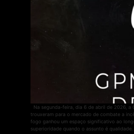
Na segunda-feira, dia 6 de abril de 2026, a
trouxeram para o mercado de combate a in
fogo ganhou um espaço significativo ao long
superioridade quando o assunto é qualidade