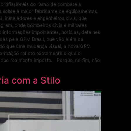
e profissionais do ramo de combate a
is sobre a maior fabricante de equipamentos
, instaladores e engenheiros civis, que
gram, onde bombeiros civis e militares
 informações importantes, notícias, detalhes
das pela GPM Brasil, que vão além da
s do que uma mudança visual, a nova GPM
formação reflete exatamente o que o
o que realmente importa. Porque, no fim, não
ia com a Stilo