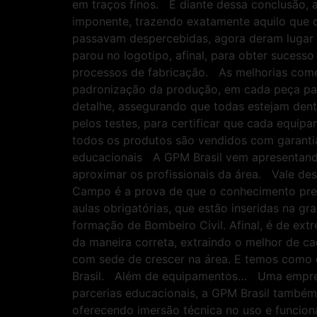
em traços finos. E diante dessa conclusão,
imponente, trazendo exatamente aquilo que o
passavam despercebidas, agora deram lugar
parou no logotipo, afinal, para obter sucess
processos de fabricação. As melhorias come
padronização da produção, em cada peça pas
detalhe, assegurando que todas estejam den
pelos testes, para certificar que cada equ
todos os produtos são vendidos com garantia 
educacionais A GPM Brasil vem apresentando 
aproximar os profissionais da área. Vale de
Campo é a prova de que o conhecimento preci
aulas obrigatórias, que estão inseridas na g
formação de Bombeiro Civil. Afinal, é de ext
da maneira correta, extraindo o melhor de 
com sede de crescer na área. E temos como 
Brasil. Além de equipamentos… Uma empresa
parcerias educacionais, a GPM Brasil também
oferecendo imersão técnica no uso e funcion