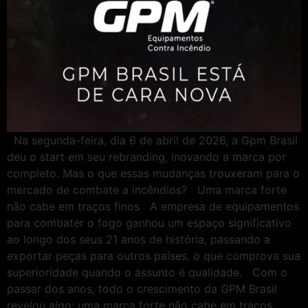
Na segunda-feira, dia 6 de abril de 2026, a Gpm Brasil
deu o start em seu rebranding, inovando a marca por
completo. Mas o que essas mudanças trouxeram para o
mercado de combate a incêndios? Uma marca forte
não cabe em traços finos A empresa de equipamentos
para combater o fogo ganhou um espaço significativo
ao longo dos seus 21 anos de história, passando a
exportar peças para outros países, o que comprova sua
superioridade quando o assunto é qualidade. Com o
passar dos anos, todo o crescimento da GPM Brasil
revelou algo: uma marca forte não cabe em traços