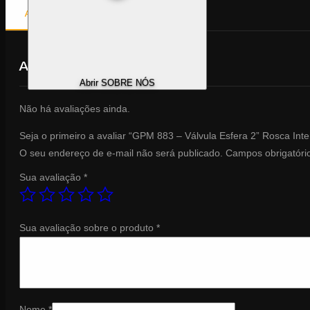
AVALIAÇÕES (0)
AVALIAÇÕES
Abrir SOBRE NÓS
Não há avaliações ainda.
Seja o primeiro a avaliar “
GPM 883 – Válvula Esfera 2” Rosca Int
O seu endereço de e-mail não será publicado.
Campos obrigatór
Sua avaliação
*
Sua avaliação sobre o produto
*
Nome
*