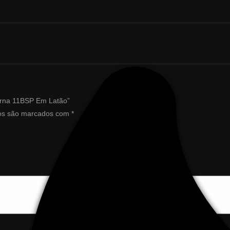
erna 11BSP Em Latão
”
ios são marcados com
*