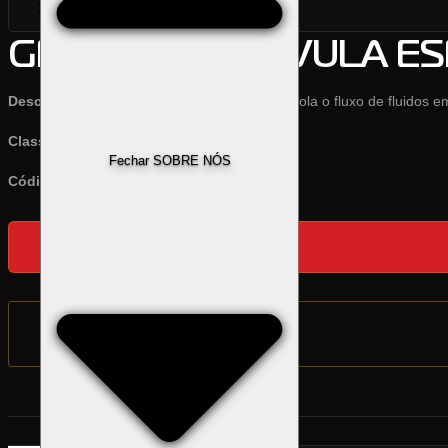
Previous
Next
GPM 883 – VÁLVULA ES
Descrição:
A Válvula de esfera da GPM controla o fluxo de fluidos e
Classificação Fiscal
: 84818095
Fechar SOBRE NÓS
Código:
GPM 883