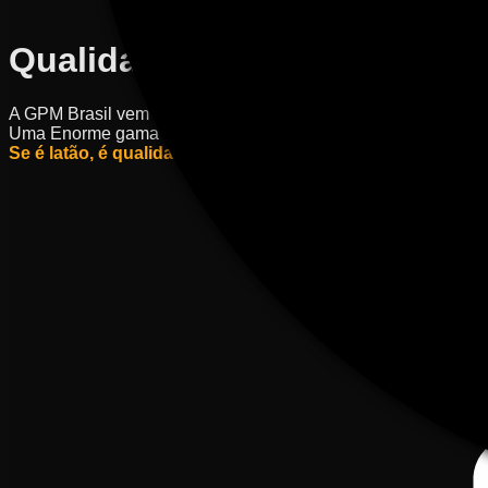
Qualidade
Superior
A GPM Brasil vem com uma qualidade superior em toda sua li
Uma Enorme gama de produtos selecionados e aprovados com c
Se é latão, é qualidade, se é qualidade, é GPM! Só vem!