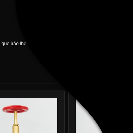
que irão lhe auxiliar em seu pedido e sanar suas duvidas!