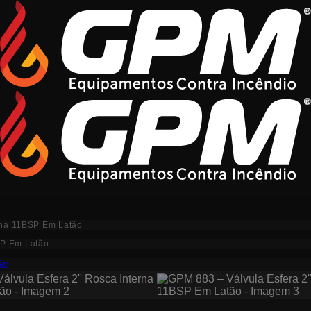
rna 11BSP Em Latão
SP Em Latão