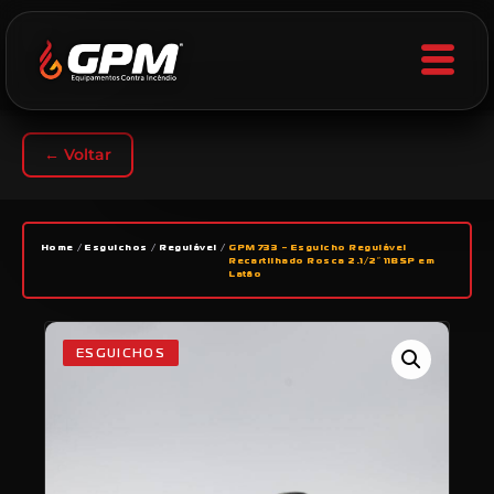
← Voltar
Home
/
Esguichos
/
Regulável
/
GPM 733 – Esguicho Regulável
Recartilhado Rosca 2.1/2″ 11BSP em
Latão
ESGUICHOS