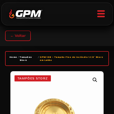
← Voltar
Home
/
Tampões
/
GPM 108 – Tampão Fixo de Incêndio 1.1/2″ Storz
Storz
em Latão
TAMPÕES STORZ