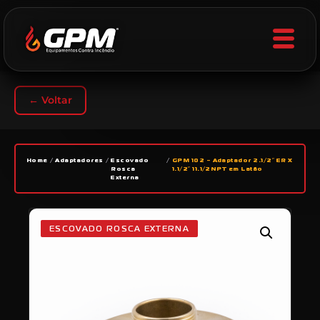
← Voltar
Home
/
Adaptadores
/
Escovado
/
GPM 102 – Adaptador 2.1/2″ ER X
Rosca
1.1/2″ 11.1/2NPT em Latão
Externa
ESCOVADO ROSCA EXTERNA