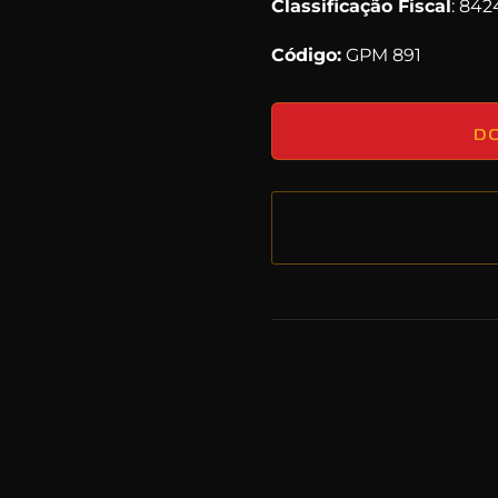
Classificação Fiscal
: 84
Código:
GPM 891
D