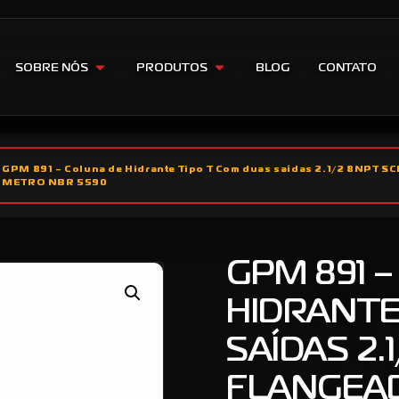
SOBRE NÓS
PRODUTOS
BLOG
CONTATO
GPM 891 – Coluna de Hidrante Tipo T Com duas saídas 2.1/2 8NP
METRO NBR 5590
GPM 891 
HIDRANTE
SAÍDAS 2.
FLANGEA