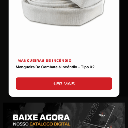
MANGUEIRAS DE INCÊNDIO
Mangueira De Combate á Incêndio – Tipo 02
LER MAIS