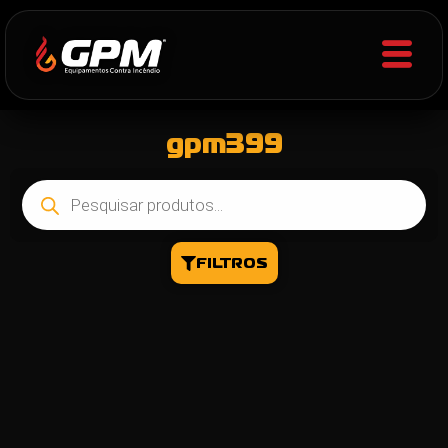
gpm399
FILTROS