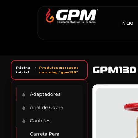
INÍCIO
GPM130
Página
/
Produtos marcados
inicial
com a tag “gpm130”
Adaptadores
Anél de Cobre
Canhões
Carreta Para