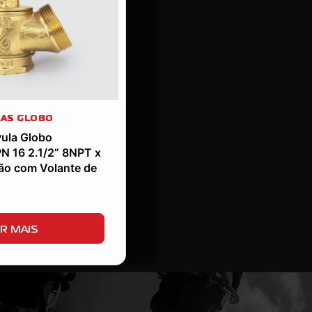
AS GLOBO
ula Globo
PN 16 2.1/2” 8NPT x
ão com Volante de
R MAIS