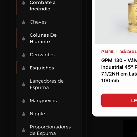
Combate a
Incêndio
Chaves
Colunas De
Hidrante
PN 16
VÁLVUL
Derivantes
GPM 130 – Válv
Industrial 45º 
Esguichos
7.1/2NH em Lat
100mm
Lançadores de
Espuma
LE
Mangueiras
Nipple
Proporcionadores
de Espuma