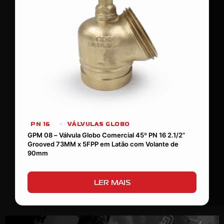
PN 16
VÁLVULAS GLOBO
GPM 08 – Válvula Globo Comercial 45º PN 16 2.1/2”
Grooved 73MM x 5FPP em Latão com Volante de
90mm
LER MAIS