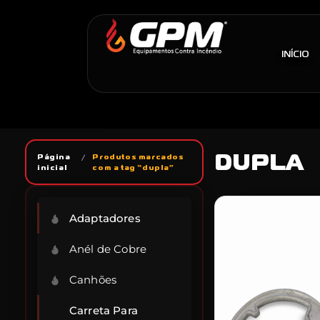
INÍCIO
DUPLA
Página
/
Produtos marcados
inicial
com a tag “dupla”
Adaptadores
Anél de Cobre
Canhões
Carreta Para