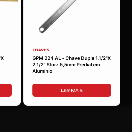
CHAVES
"X
GPM 224 AL - Chave Dupla 1.1/2"X
m
2.1/2" Storz 5,5mm Predial em
Alumínio
LER MAIS