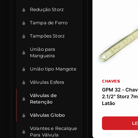
Redução Storz
Tampa de Ferro
Tampões Storz
União para
Mangueira
União tipo Mangote
CHAVES
Válvulas Esfera
GPM 32 - Chave
Válvulas de
2.1/2" Storz 7m
Retenção
Latão
Válvulas Globo
LE
Volantes e Recalque
Para Válvula