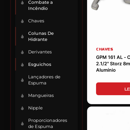
Combate a
Incêndio
Chaves
Colunas De
Hidrante
CHAVES
Derivantes
GPM 161 AL - C
2.1/2" Storz 8m
Esguichos
Alumínio
Lançadores de
Espuma
LE
Mangueiras
Nipple
Proporcionadores
de Espuma